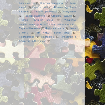
Кпаєзнавство
(1)
Краєзнавчий диктант
(1)
Мить
історії
(1)
Наші в світі
(1)
Новини від Клари
Карлівни
(1)
Онлайн презентації
(1)
Опитування
(1)
Поради бібліоняні
(1)
Сторінка наосліп
(1)
Тиждень читання 2023
(1)
Українські
письменники від А до Я:що потрібно знати про
Тараса Шевченка
(1)
Цифрова освіта
(1)
Школа
етикета
(1)
Як читали великі люди
(1)
неймовфрно
(1)
неймовірно
(1)
єМістечко в
бібліотеці на Шевченка
(1)