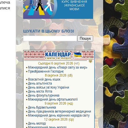
алеча
илися
ШУКАТИ В ЦЬОМУ БЛОЗІ