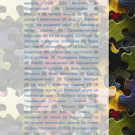
канікули 2019
(12)
Виставки
(9)
Відеолекторій
(9)
Бібліознайки
(8)
Конкурси
(8)
онлайн заходи
(8)
85 років
разом з бібліотекою
(7)
Акції
(7)
Зимовий
табір "На книжковій хвилі"
(7)
Квіточки в
моєму садочку
(6)
Преміум-партнер
бібліотеки
(6)
9:0 на користь бібліотеки
(5)
Рослини в інтер'єрі бібліотеки
(5)
Творчі
виставки
(5)
#приходьчитай
(4)
Бібліотечна
педагогіка
(4)
Літературні прототипи
(4)
Літні канікули
(4)
Переможна бібліокухня
(4)
Ювілеї письменників
(4)
Відновлення
ментального здоров'я
(3)
День захисника
Вітчизни
(3)
Жива бібліотека
(3)
Курс з
медіаграмотності
(3)
Правовий лекторій
(3)
Ця книга у бібліотеці завдяки УІК
(3)
Бібліотечний простір
(2)
Книжковий дворик
(2)
Книжкові виставки
(2)
Мобільна бібліотека
(2)
Національний тиждень читання
(2)
Профорієнтація
(2)
Реклама
(2)
Ювілей
бібліотеки
(2)
але факт
(2)
конкурс
(2)
ігрофікація
(2)
Афіша
(1)
Відеоекскурсії
(1)
Відновлення ментального здоровя
(1)
Геловін
(1)
День Незлежності 2019
(1)
День рідної мови
(1)
Екологія
(1)
Здорові розмови
(1)