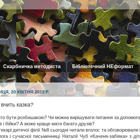
Скарбничка методиста
Бібліотечний НЕформат
ЦЯ, 20 КВІТНЯ 2018 Р.
вчить казка?
рто бути розбишакою? Чи можна вирішувати питання за допомог
в і бійки? А може краще мати багато друзів?
текарі дитячої філії №8 сьогодні читали вголос та обговорювали 
ога і сучасної письменниці Наталії Чуб «Каченя-забіяка» з ді