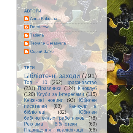
АВТОРИ
Anna Kakusha
Dorofeeva
Tatiana
Tetyana Gerasyuta
Сергій Заїко
ТЕГИ
Бібліотечні заходи
(791)
Топ - 10
(262)
Краєзнавство
(231)
Праздники
(124)
Кіноклуб
(120)
Клуби за інтересами
(115)
Книжкові новини
(93)
Юбилеи
писателей
(83)
Канікули в
бібліотеці
(82)
Юбилеи
библиотечных работников
(78)
Реклама бібліотеки
(69)
Підвищення кваліфікації
(66)