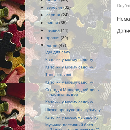
Опубл
►
вересня
(32)
►
серпня
(24)
Нема
►
липня
(35)
Допи
►
червня
(44)
►
травня
(39)
▼
квітня
(47)
Ідеї для саду
Квіточки у моєму садочку
Квіточки у моєму садочку
Танцюють всі
Квіточки у моєму садочку
Сьогодні Міжнародний день
настільних ігор
Квіточки у моєму садочку
Цікаво про художню культуру
Квіточки у моємому садочку
Музично-поетичний батл
"Чарівні струни душі моєї"