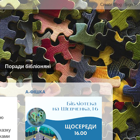
Поради бібліоняні
А-ФІШКА
ою
казку
тками