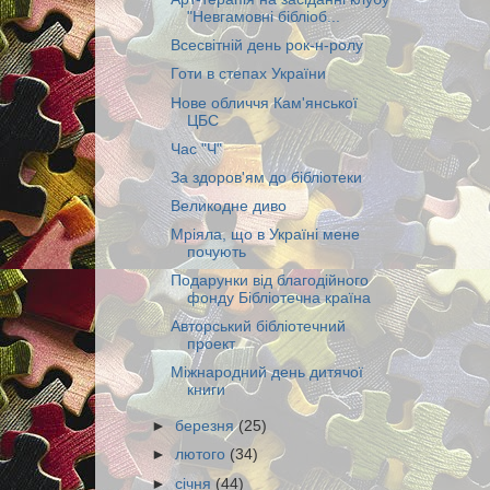
"Невгамовні бібліоб...
Всесвітній день рок-н-ролу
Готи в степах України
Нове обличчя Кам'янської
ЦБС
Час "Ч"
За здоров'ям до бібліотеки
Великодне диво
Мріяла, що в Україні мене
почують
Подарунки від благодійного
фонду Бібліотечна країна
Авторський бібліотечний
проект
Міжнародний день дитячої
книги
►
березня
(25)
►
лютого
(34)
►
січня
(44)