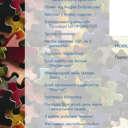
Привіт від Андрія Енбулатова
Квіточки у моєму садочку
Експеримент у кіноклубі
Docudays UA ПРОМЕТЕЙ
Зустріч з казкою
Не так жахлива УДК, як її
Нові
малюють!
Відлуння Чорнобиля
Підпис
Клуб майбутніх батьків
"Матрьошка"
Міжнародний день Матері-
Землі
Клуб органічного садівництіа
"Маєток"
Ігротека у бібліотеці
Сьогодні Всесвітній день книги
і авторського права
З новим робочим тижнем!
Фестиваль австрійського кіно