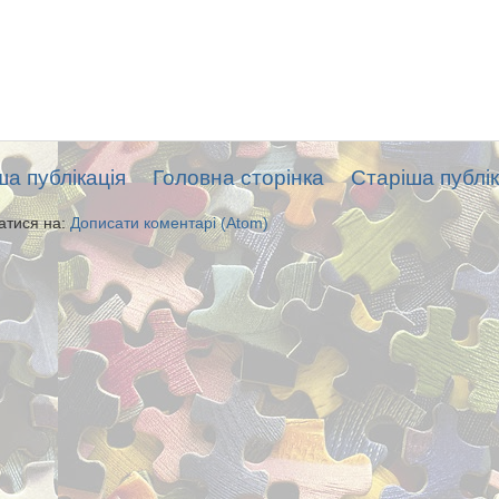
ша публікація
Головна сторінка
Старіша публік
атися на:
Дописати коментарі (Atom)