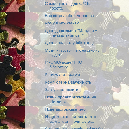
Самооцінка підлітка! Як
просто.
Вас вітає Любов Борщова
Чому вчить казка?
День дошкільнят "Мандри у
пізнавальний світ"
День проліска у бібліотеці
Музичні зустрічі в юнацькому
відділі
PROMO-акція "PRO
бібліотеку"
Книжковий настрій
Комп'ютерна залежність
Завжди на позитиві
Новий проект бібліотеки на
Шевченка
Нове австрійське кіно
Якщо мені не читають тато і
мама, мені почитає бі...
Арт-терапія на засіданні клубу