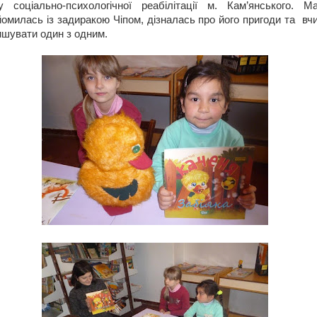
у соціально-психологічної реабілітації м. Кам’янського. М
омилась із задиракою Чіпом, дізналась про його пригоди та вч
ишувати один з одним.