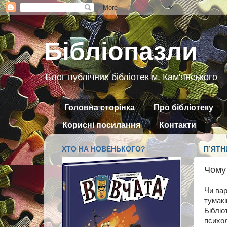
Бібліопазли
Блог публічних бібліотек м. Кам'янського
Головна сторінка
Про бібліотеку
Корисні посилання
Контакти
ХТО НА НОВЕНЬКОГО?
ПʼЯТНИ
Чому 
Чи ва
тумакі
Бібліо
психол