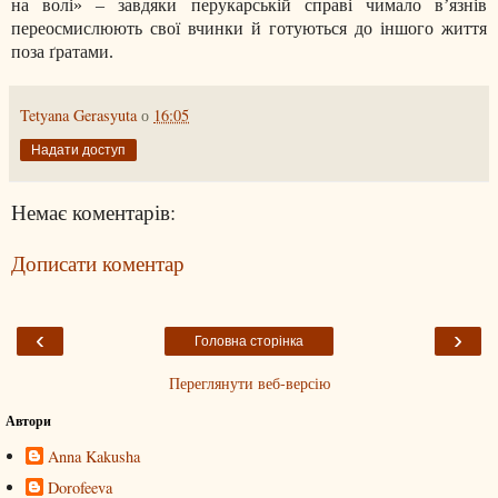
на волі» – завдяки перукарській справі чимало в’язнів
переосмислюють свої вчинки й готуються до іншого життя
поза ґратами.
Tetyana Gerasyuta
о
16:05
Надати доступ
Немає коментарів:
Дописати коментар
‹
›
Головна сторінка
Переглянути веб-версію
Автори
Anna Kakusha
Dorofeeva