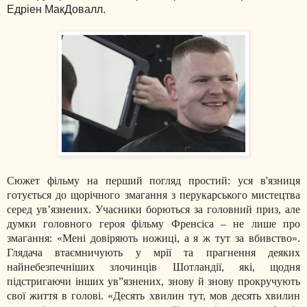
Едріен МакДовалл.
Сюжет фільму на перший погляд простий: уся в'язниця
готується до щорічного змагання з перукарського мистецтва
серед ув’язнених. Учасники борються за головний приз, але
думки головного героя фільму Френсіса – не лише про
змагання: «Мені довіряють ножиці, а я ж тут за вбивство».
Глядача втаємничують у мрії та прагнення деяких
найнебезпечніших злочинців Шотландії, які, щодня
підстригаючи інших ув”язнених, знову й знову прокручують
свої життя в голові. «Десять хвилин тут, мов десять хвилин