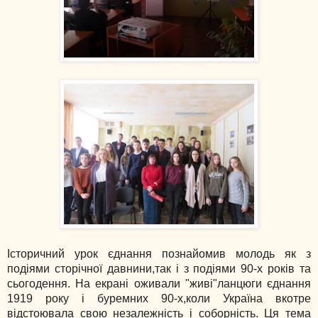
Історичний урок єднання познайомив молодь як з
подіями сторічної давнини,так і з подіями 90-х років та
сьогодення. На екрані оживали "живі"ланцюги єднання
1919 року і буремних 90-х,коли Україна вкотре
відстоювала свою незалежність і соборність. Ця тема