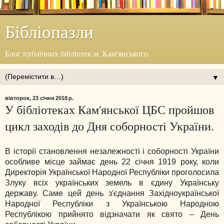
Бібліопазли
Блог публічних бібліотек м. Кам'янського
▼
вівторок, 23 січня 2018 р.
У бібліотеках Кам'янської ЦБС пройшов
цикл заходів до Дня соборності України.
В історії становлення незалежності і соборності України
особливе місце займає день 22 січня 1919 року, коли
Директорія Української Народної Республіки проголосила
Злуку всіх українських земель в єдину Українську
державу. Саме цей день з′єднання Західноукраїнської
Народної Республіки з Українською Народною
Республікою прийнято відзначати як свято – День