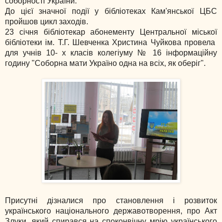
соборності України.
До цієї значної події у бібліотеках Кам'янської ЦБС
пройшов цикл заходів.
23 січня бібліотекар абонементу Центральної міської
бібліотеки ім. Т.Г. Шевченка Христина Чуйкова провела
для учнів 10- х класів колегіуму № 16 інформаційну
годину "Соборна мати Україно одна на всіх, як оберіг".
Присутні дізналися про становлення і розвиток
українського національного державотворення, про Акт
Злуки, який спирався на споконвічну мрію українського