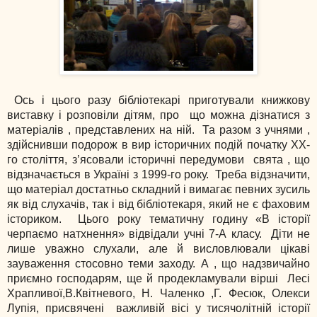
Ось і цього разу бібліотекарі приготували книжкову
виставку і розповіли дітям, про що можна дізнатися з
матеріалів , представлених на ній. Та разом з учнями ,
здійснивши подорож в вир історичних подій початку ХХ-
го століття, з’ясовали історичні передумови свята , що
відзначається в Україні з 1999-го року. Треба відзначити,
що матеріал достатньо складний і вимагає певних зусиль
як від слухачів, так і від бібліотекаря, який не є фаховим
істориком. Цього року тематичну годину «В історії
черпаємо натхнення» відвідали учні 7-А класу. Діти не
лише уважно слухали, але й висловлювали цікаві
зауваження стосовно теми заходу. А , що надзвичайно
приємно господарям, ще й продекламували вірші Лесі
Храпливої,В.Квітневого, Н. Чаленко ,Г. Фесюк, Олекси
Лупія, присвячені важливій вісі у тисячолітній історії