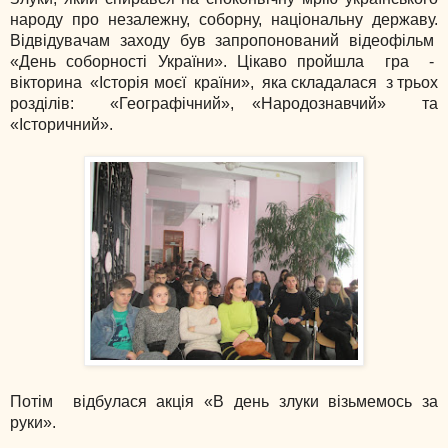
народу про незалежну, соборну, національну державу.
Відвідувачам заходу був запропонований відеофільм
«День соборності України». Цікаво пройшла гра -
вікторина «Історія моєї країни», яка складалася з трьох
розділів: «Географічний», «Народознавчий» та
«Історичний».
Потім відбулася акція «В день злуки візьмемось за
руки».