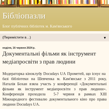
Бібліопазли
Блог публічних бібліотек м. Кам'янського
▼
неділя, 16 червня 2024 р.
Документальні фільми як інструмент
медіапросвіти з прав людини
Модераторка кіноклубу
Docudays UA Прометей, що існує на
базі бібліотеки на Шевченка
м. Кам'янське
з 2011 року,
Наталія Бохан взяла участь у
конференції «Документальні
фільми як інструмент медіапросвіти з прав людини».
Конференція проходила 5-7 червня в рамках XIII
Міжнародного фестивалю документального кіно про права
людини Docudays UA.